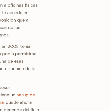
n a oficinas fisicas
ente accede en
posicion que al
ual de los
enos.
a en 2008 tenia
 podia permitirse.
 una de esas
na fraccion de lo
sesor
tiene un
setup de
na
, puede ahora
n depende del flujo