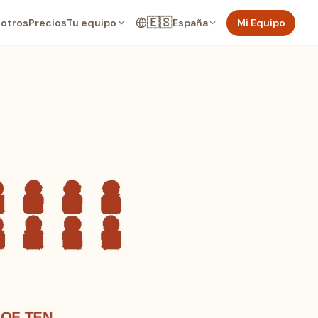
🇪🇸
Tu equipo
España
Mi Equipo
otros
Precios