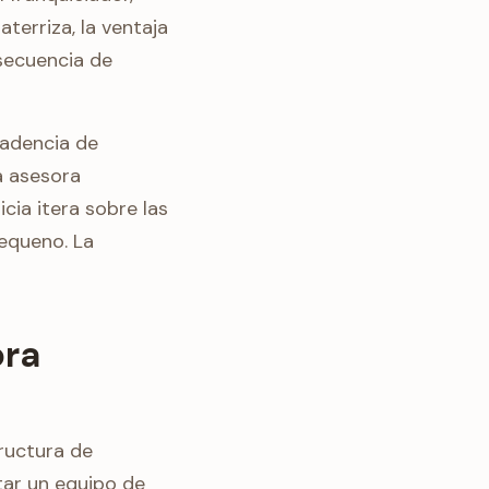
terriza, la ventaja
nsecuencia de
cadencia de
a asesora
cia itera sobre las
pequeno. La
ora
ructura de
tar un equipo de