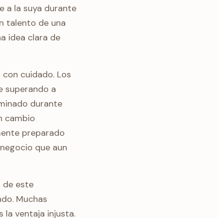
te a la suya durante
un talento de una
a idea clara de
 con cuidado. Los
e superando a
ominado durante
un cambio
lmente preparado
 negocio que aun
l de este
ando. Muchas
la ventaja injusta.