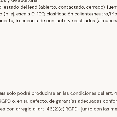
os y de auditoría.
, estado del lead (abierto, contactado, cerrado), fuente
(p. ej. escala 0-100, clasificación caliente/neutro/frío
spuesta, frecuencia de contacto y resultados (almac
ís solo podrá producirse en las condiciones del art. 4
 RGPD o, en su defecto, de garantías adecuadas confor
a con arreglo al art. 46(2)(c) RGPD- junto con las m