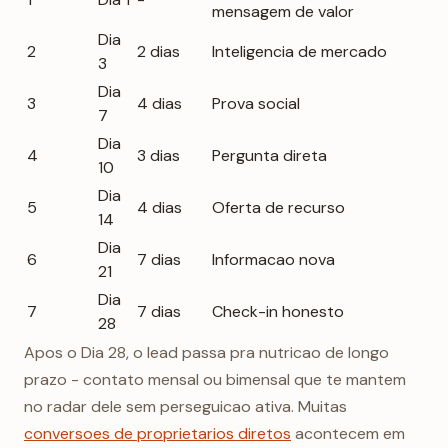
mensagem de valor
Dia
2
2 dias
Inteligencia de mercado
3
Dia
3
4 dias
Prova social
7
Dia
4
3 dias
Pergunta direta
10
Dia
5
4 dias
Oferta de recurso
14
Dia
6
7 dias
Informacao nova
21
Dia
7
7 dias
Check-in honesto
28
Apos o Dia 28, o lead passa pra nutricao de longo
prazo - contato mensal ou bimensal que te mantem
no radar dele sem perseguicao ativa. Muitas
conversoes de proprietarios diretos
acontecem em