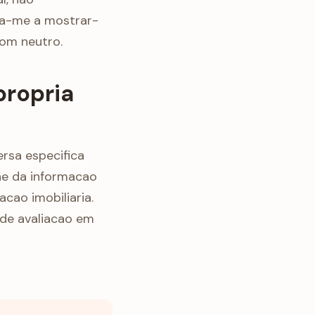
uda-me a mostrar-
tom neutro.
propria
rsa especifica
he da informacao
cao imobiliaria.
 de avaliacao em