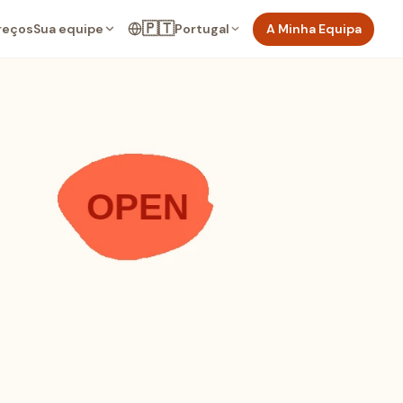
🇵🇹
Sua equipe
Portugal
A Minha Equipa
reços