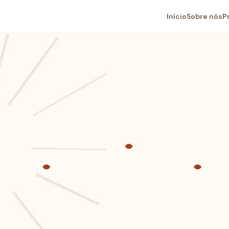
Início
Sobre nós
P