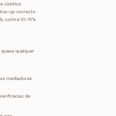
 vizinhos
llow-up correcto.
%, contra 10-15%
 quase qualquer
os mediadores
Verificacao de
l, nao