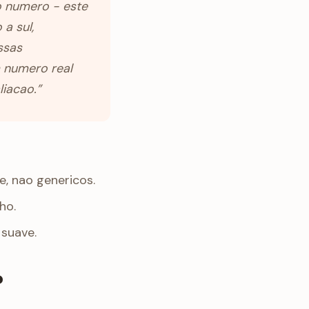
o numero - este
 a sul,
ssas
 numero real
liacao.”
e, nao genericos.
ho.
 suave.
?