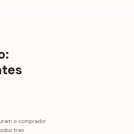
o:
ntes
ocuram o comprador
roduz tres