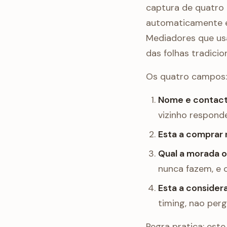
captura de quatro
automaticamente e 
Mediadores que us
das folhas tradicion
Os quatro campos:
Nome e contact
vizinho responde
Esta a comprar 
Qual a morada ou
nunca fazem, e 
Esta a consider
timing, nao per
Regra pratica: est