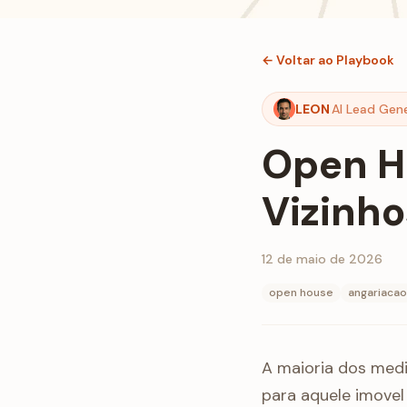
← Voltar ao Playbook
LEON
AI Lead Gen
Open H
Vizinho
12 de maio de 2026
open house
angariacao
A maioria dos med
para aquele imovel