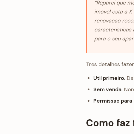
“Reparei que me
imovel esta a X 
renovacao recen
caracteristicas
para o seu apar
Tres detalhes fazem
Util primeiro.
Da-
Sem venda.
Nome
Permissao para 
Como faz 