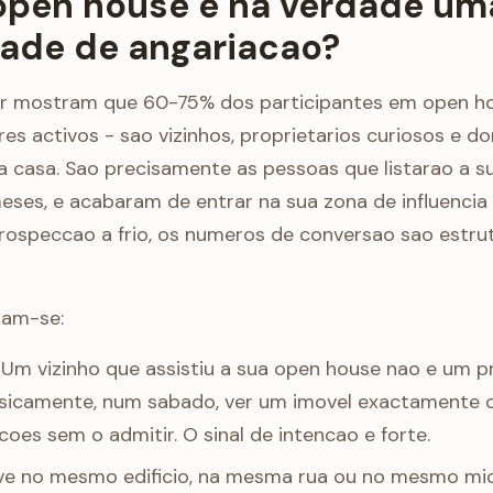
open house e na verdade um
ade de angariacao?
r mostram que 60-75% dos participantes em open hou
s activos - sao vizinhos, proprietarios curiosos e do
ia casa. Sao precisamente as pessoas que listarao a s
eses, e acabaram de entrar na sua zona de influencia 
speccao a frio, os numeros de conversao sao estru
nam-se:
Um vizinho que assistiu a sua open house nao e um pr
 fisicamente, num sabado, ver um imovel exactamente 
acoes sem o admitir. O sinal de intencao e forte.
ve no mesmo edificio, na mesma rua ou no mesmo mi