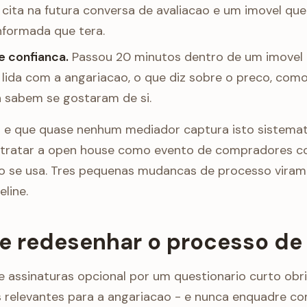
ita na futura conversa de avaliacao e um imovel que j
nformada que tera.
e confianca.
Passou 20 minutos dentro de um imovel 
ida com a angariacao, o que diz sobre o preco, como
 sabem se gostaram de si.
a e que quase nenhum mediador captura isto sistema
a tratar a open house como evento de compradores c
ao se usa. Tres pequenas mudancas de processo viram
line.
 redesenhar o processo de 
de assinaturas opcional por um questionario curto obr
 relevantes para a angariacao - e nunca enquadre co