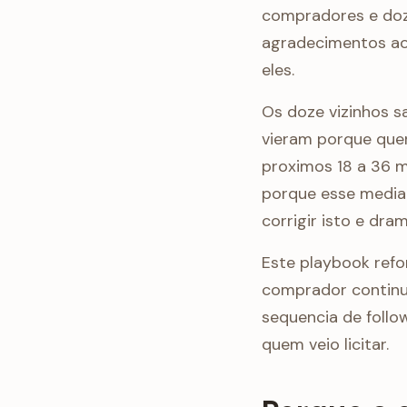
compradores e doz
agradecimentos aos
eles.
Os doze vizinhos s
vieram porque quer
proximos 18 a 36 
porque esse media
corrigir isto e dra
Este playbook ref
comprador continua
sequencia de foll
quem veio licitar.