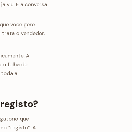
a viu. E a conversa
que voce gere.
 trata o vendedor.
ticamente. A
om folha de
 toda a
registo?
igatorio que
mo “registo”. A