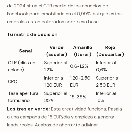
de 2024 situa el CTR medio de los anuncios de
Facebook para inmobiliaria en el 0,99%, asi que estos
umbrales estan calibrados sobre esa base.
Tu matriz de decision:
Verde
Amarillo
Rojo
Senal
(Escalar)
(Iterar)
(Descartar)
CTR (clics en
Superior al
Inferior al
0,6-1,2%
enlace)
1,2%
0,6%
Inferior a
1,20-2,50
Superior a
CPC
1,20 EUR
EUR
2,50 EUR
Tasa apertura
Superior al
Inferior al
15-35%
formulario
35%
15%
Los tres en verde:
Esta creatividad funciona. Pasala
a una campana de 15 EUR/dia y empieza a generar
leads reales. Acabas de ahorrarte adivinar.