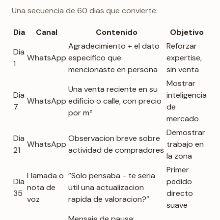
Una secuencia de 60 dias que convierte:
Dia
Canal
Contenido
Objetivo
Agradecimiento + el dato
Reforzar
Dia
WhatsApp
especifico que
expertise,
1
mencionaste en persona
sin venta
Mostrar
Una venta reciente en su
Dia
inteligencia
WhatsApp
edificio o calle, con precio
7
de
por m²
mercado
Demostrar
Dia
Observacion breve sobre
WhatsApp
trabajo en
21
actividad de compradores
la zona
Primer
Llamada o
”Solo pensaba - te seria
Dia
pedido
nota de
util una actualizacion
35
directo
voz
rapida de valoracion?”
suave
Mensaje de pausa: