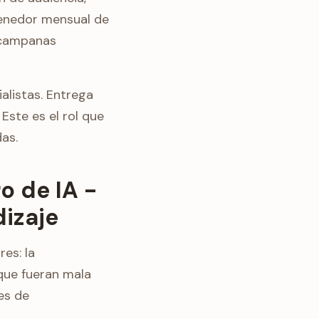
tenedor mensual de
 campanas
ialistas. Entrega
Este es el rol que
as.
o de IA -
izaje
es: la
que fueran mala
es de