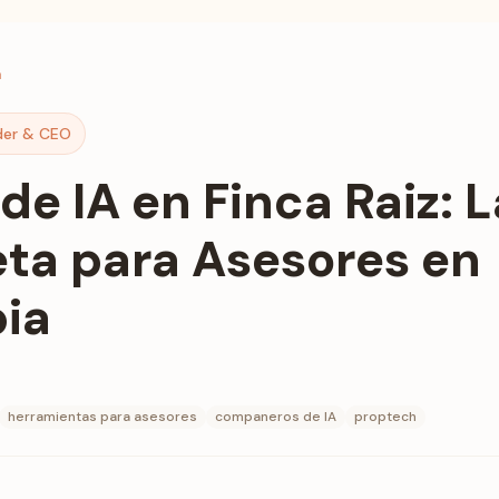
a
der & CEO
de IA en Finca Raiz: 
ta para Asesores en
ia
herramientas para asesores
companeros de IA
proptech