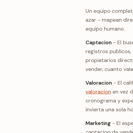
Un equipo completo 
azar - mapean dire
equipo humano.
Captacion
- El bus
registros publicos,
propietarios direc
vender, cuanto val
Valoracion
- El cal
valoracion
en vez d
cronograma y expec
invierta una sola ho
Marketing
- El esp
captacion de vende