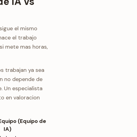
e IA vs
sigue el mismo
hace el trabajo
 si mete mas horas,
os trabajan ya sea
ion no depende de
. Un especialista
o en valoracion
Equipo (Equipo de
IA)