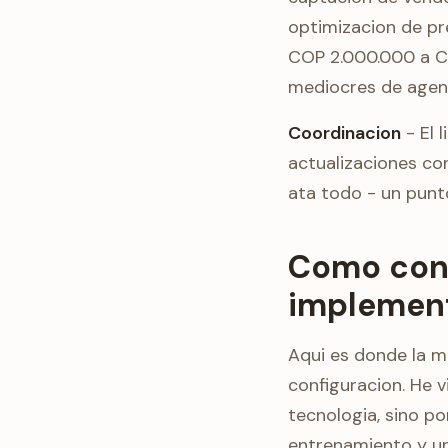
optimizacion de p
COP 2.000.000 a C
mediocres de agen
Coordinacion
- El 
actualizaciones con
ata todo - un punt
Como cont
implement
Aqui es donde la m
configuracion. He 
tecnologia, sino p
entrenamiento y un