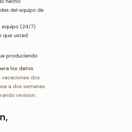
do hecho
des del equipo de
l equipo (24/7)
n que usted
gue produciendo
nera los datos
e vacaciones dos
resa a dos semanas
rando revision.
n,