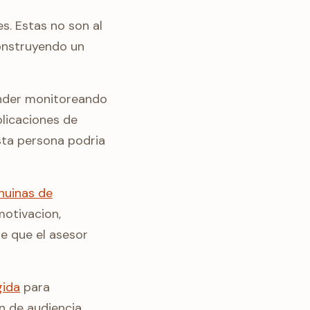
s. Estas no son al
construyendo un
ender monitoreando
blicaciones de
sta persona podria
nuinas de
motivacion,
e que el asesor
gida
para
 de audiencia,