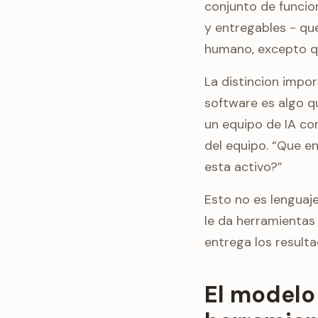
conjunto de funcio
y entregables - qu
humano, excepto qu
La distincion impo
software es algo q
un equipo de IA c
del equipo. “Que e
esta activo?”
Esto no es lenguaje
le da herramientas 
entrega los result
El modelo