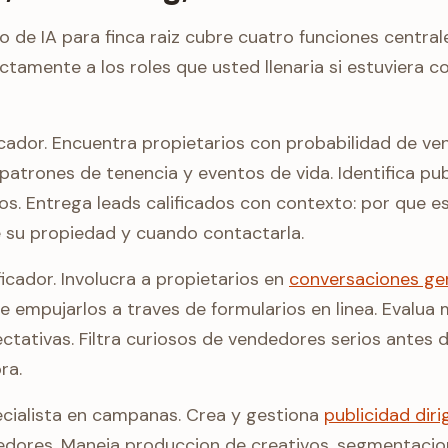
de IA para finca raiz cubre cuatro funciones centrale
ctamente a los roles que usted llenaria si estuviera 
cador. Encuentra propietarios con probabilidad de v
 patrones de tenencia y eventos de vida. Identifica pu
tos. Entrega leads calificados con contexto: por que e
e su propiedad y cuando contactarla.
ificador. Involucra a propietarios en
conversaciones ge
e empujarlos a traves de formularios en linea. Evalua 
tativas. Filtra curiosos de vendedores serios antes d
ra.
ecialista en campanas. Crea y gestiona
publicidad diri
dores. Maneja produccion de creativos, segmentacion