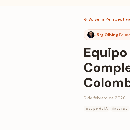
← Volver a Perspectiv
Jörg Olbing
Foun
Equipo 
Comple
Colomb
6 de febrero de 2026
equipo de IA
finca raiz