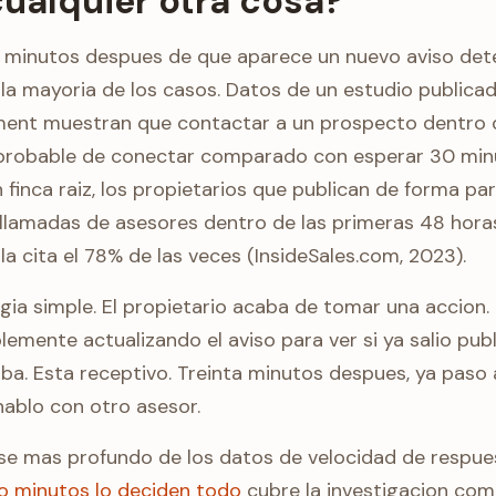
ualquier otra cosa?
o minutos despues de que aparece un nuevo aviso det
n la mayoria de los casos. Datos de un estudio publica
nt muestran que contactar a un prospecto dentro d
probable de conectar comparado con esperar 30 min
finca raiz, los propietarios que publican de forma par
llamadas de asesores dentro de las primeras 48 horas
la cita el 78% de las veces (InsideSales.com, 2023).
gia simple. El propietario acaba de tomar una accion.
blemente actualizando el aviso para ver si ya salio pub
iba. Esta receptivo. Treinta minutos despues, ya paso 
hablo con otro asesor.
se mas profundo de los datos de velocidad de respuest
o minutos lo deciden todo
cubre la investigacion com