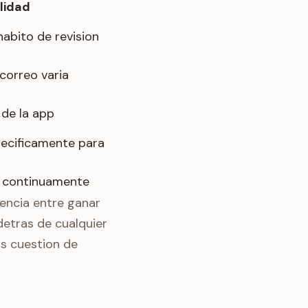
lidad
habito de revision
 correo varia
de la app
pecificamente para
a continuamente
rencia entre ganar
detras de cualquier
Es cuestion de