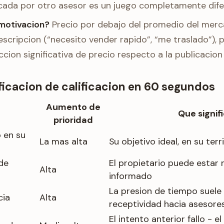
cada por otro asesor es un juego completamente dife
motivacion?
Precio por debajo del promedio del merc
escripcion (“necesito vender rapido”, “me traslado”), 
ccion significativa de precio respecto a la publicacion 
rificacion de calificacion en 60 segundos
Aumento de
Que signif
prioridad
o en su
La mas alta
Su objetivo ideal, en su terr
de
El propietario puede estar
Alta
informado
La presion de tiempo suele 
cia
Alta
receptividad hacia asesore
El intento anterior fallo - e