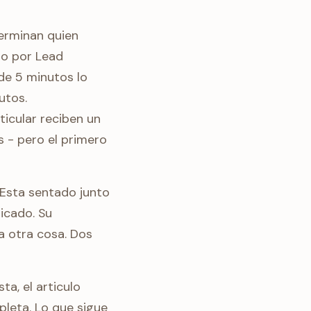
erminan quien
do por Lead
e 5 minutos lo
utos.
ticular reciben un
 - pero el primero
 Esta sentado junto
licado. Su
a otra cosa. Dos
a, el articulo
pleta. Lo que sigue