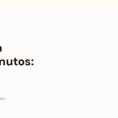
a
nutos:
tos