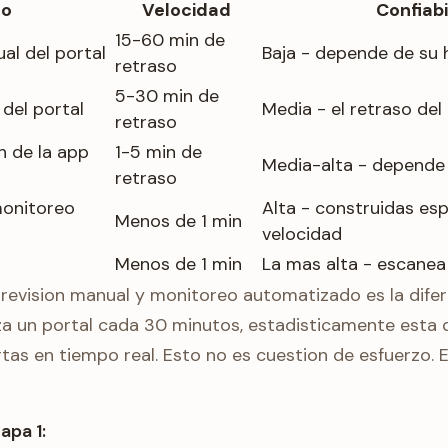
o
Velocidad
Confiabi
15-60 min de
al del portal
Baja - depende de su 
retraso
5-30 min de
 del portal
Media - el retraso del
retraso
h de la app
1-5 min de
Media-alta - depende 
retraso
monitoreo
Alta - construidas es
Menos de 1 min
velocidad
Menos de 1 min
La mas alta - escane
e revision manual y monitoreo automatizado es la dife
iza un portal cada 30 minutos, estadisticamente esta 
tas en tiempo real. Esto no es cuestion de esfuerzo. 
apa 1: