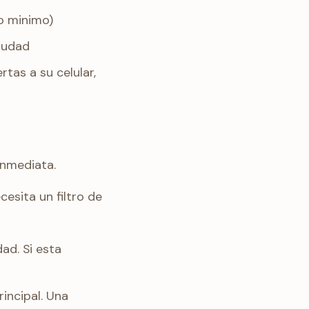
o minimo)
ciudad
tas a su celular,
inmediata.
esita un filtro de
ad. Si esta
incipal. Una