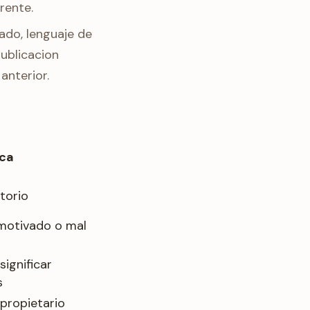
rente.
ado, lenguaje de
publicacion
anterior.
ica
itorio
 motivado o mal
significar
s
l propietario